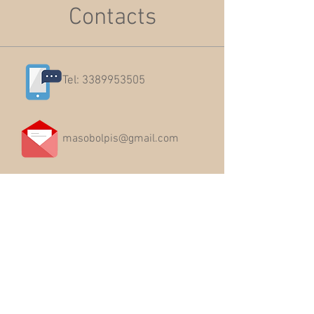
Contacts
Tel:
3389953505
masobolpis@gmail.com
Località Roveda -
Frassilongo (TN)